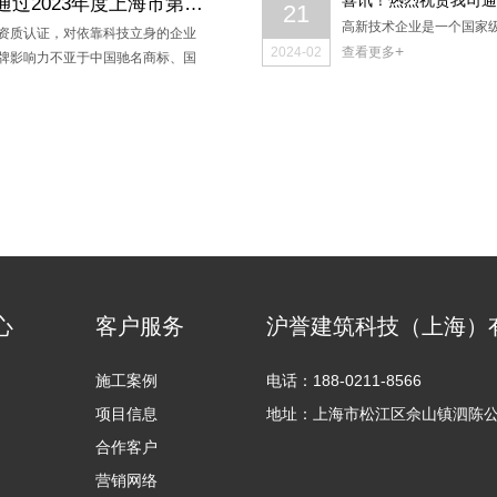
喜讯！热烈祝贺我司通过2023年度上海市第三批高新技术企业认定
21
高新技术企业是一个国家
资质认证，对依靠科技立身的企业
+
2024-02
查看更多
牌影响力不亚于中国驰名商标、国
心
客户服务
沪誉建筑科技（上海）
施工案例
电话：188-0211-8566
项目信息
地址：上海市松江区佘山镇泗陈公路
合作客户
营销网络